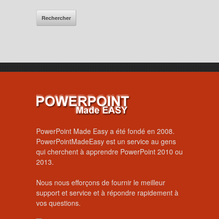
PowerPoint Made Easy a été fondé en 2008.
PowerPointMadeEasy est un service au gens
qui cherchent à apprendre PowerPoint 2010 ou
2013.
Nous nous efforçons de fournir le meilleur
support et service et à répondre rapidement à
vos questions.